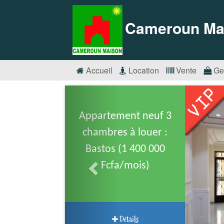
Cameroun Ma
Accueil
Location
Vente
Ge
Appartement neuf 3
chambres à louer :
Bastos (1 400 000
Fcfa/mois)
Détails