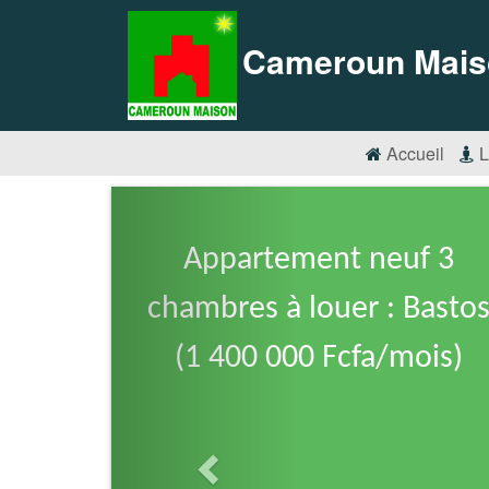
Cameroun Mais
Accueil
L
Appartement neuf 3
chambres à louer : Basto
(1 400 000 Fcfa/mois)