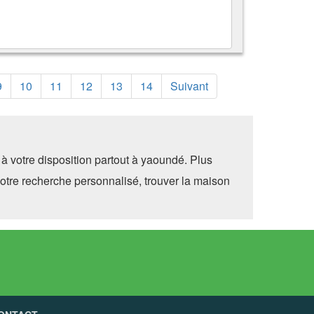
9
10
11
12
13
14
Suivant
à votre disposition partout à yaoundé. Plus
otre recherche personnalisé, trouver la maison