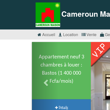
Cameroun Ma
Accueil
Location
Vente
Ge
Appartement neuf 3
chambres à louer :
Bastos (1 400 000
Fcfa/mois)
Détails