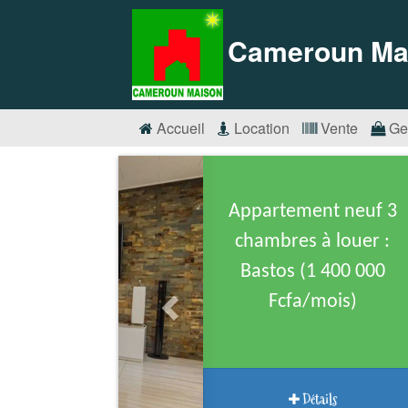
Cameroun Ma
Accueil
Location
Vente
Ge
Appartement neuf 3
chambres à louer :
Bastos (1 400 000
Fcfa/mois)
Détails