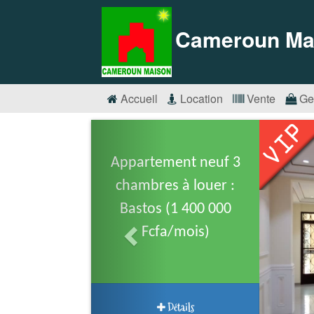
Cameroun Ma
Accueil
Location
Vente
Ge
Appartement neuf 3
chambres à louer :
Bastos (1 400 000
Fcfa/mois)
Détails