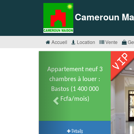
Cameroun Ma
Accueil
Location
Vente
Ge
Appartement neuf 3
chambres à louer :
Bastos (1 400 000
Fcfa/mois)
Détails