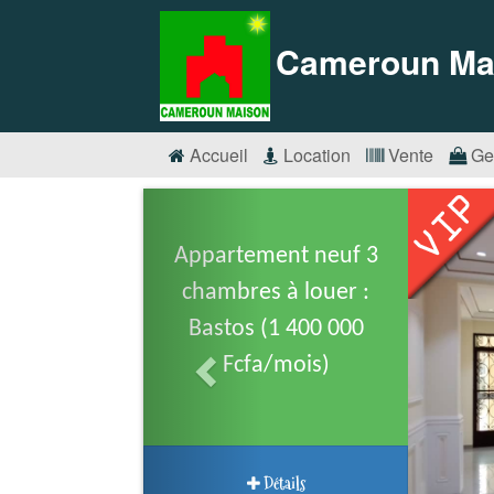
Cameroun Ma
Accueil
Location
Vente
Ge
Appartement neuf 3
chambres à louer :
Bastos (1 400 000
Fcfa/mois)
Détails