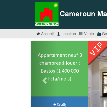
Cameroun Ma
Accueil
Location
Vente
Ge
Appartement neuf 3
chambres à louer :
Bastos (1 400 000
Fcfa/mois)
Détails