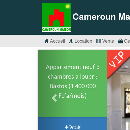
Cameroun Ma
Accueil
Location
Vente
Ge
Appartement neuf 3
chambres à louer :
Bastos (1 400 000
Fcfa/mois)
Détails