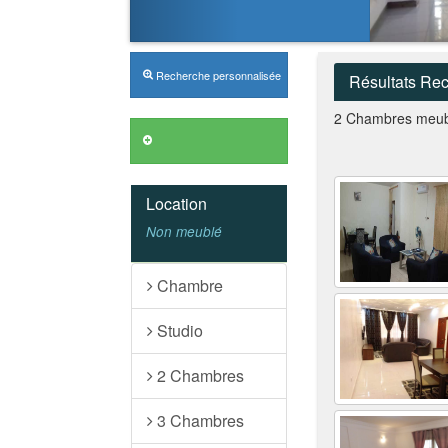
Recherche personnalisée
Résultats Re
2 Chambres meub
Annonces VIP
Location
Non meublé
Chambre
Studio
2 Chambres
3 Chambres