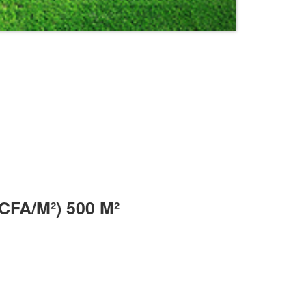
FA/M²) 500 M²