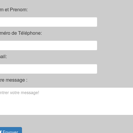
m et Prenom:
méro de Téléphone:
il:
tre message :
Envoyer