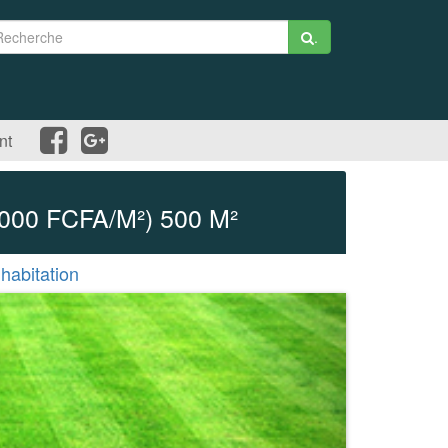
.
nt
00 FCFA/M²) 500 M²
 habitation
Suivant