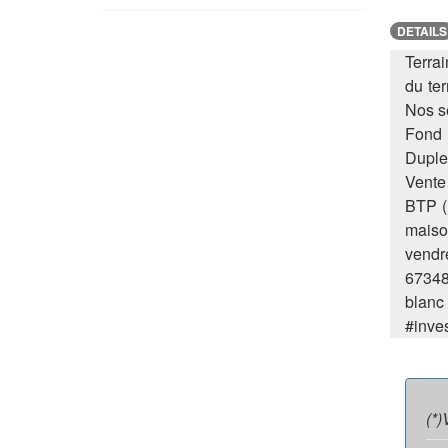
DETAILS
Terra
du te
Nos s
Fond 
Duple
Vente 
BTP (P
maiso
vendr
67348
blanc
#inve
(*)