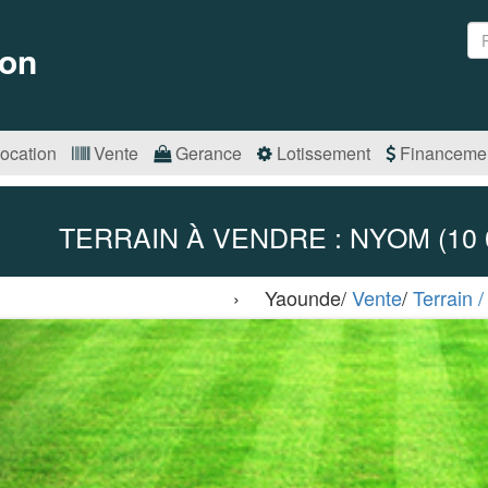
on
ocation
Vente
Gerance
Lotissement
Financeme
TERRAIN À VENDRE : NYOM (10 0
› Yaounde/
Vente
/
Terrain /
Précédent