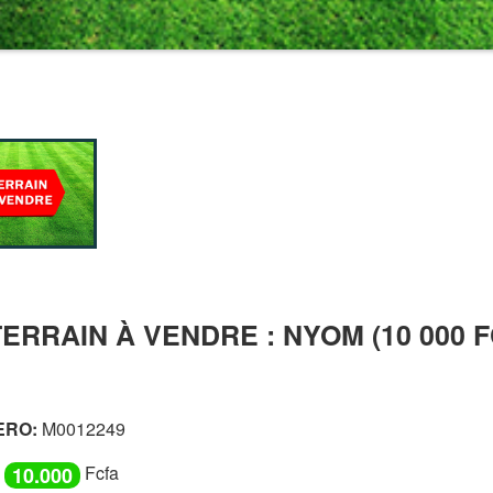
TERRAIN À VENDRE : NYOM (10 000 FC
ERO:
M0012249
Fcfa
10.000