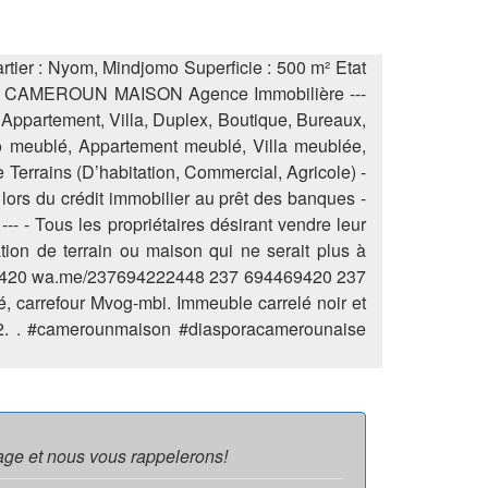
rtier : Nyom, Mindjomo Superficie : 500 m² Etat
cfa/m² CAMEROUN MAISON Agence Immobilière ---
Appartement, Villa, Duplex, Boutique, Bureaux,
 meublé, Appartement meublé, Villa meublée,
errains (D’habitation, Commercial, Agricole) -
lors du crédit immobilier au prêt des banques -
-- - Tous les propriétaires désirant vendre leur
tion de terrain ou maison qui ne serait plus à
4469420 wa.me/237694222448 237 694469420 237
arrefour Mvog-mbi. Immeuble carrelé noir et
2. . #camerounmaison #diasporacamerounaise
age et nous vous rappelerons!