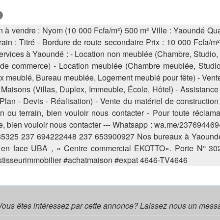
in à vendre : Nyom (10 000 Fcfa/m²) 500 m² Ville : Yaoundé Qua
rrain : Titré - Bordure de route secondaire Prix : 10 000 F
ervices à Yaoundé : - Location non meublée (Chambre, Studio, 
de commerce) - Location meublée (Chambre meublée, Studio
x meublé, Bureau meublée, Logement meublé pour fête) - Vente T
Maisons (Villas, Duplex, Immeuble, École, Hôtel) - Assistance 
lan - Devis - Réalisation) - Vente du matériel de construction -
n ou terrain, bien vouloir nous contacter - Pour toute réclama
e, bien vouloir nous contacter --- Whatsapp : wa.me/23769
5325 237 694222448 237 653900927 Nos bureaux à Yaoundé, c
 en face UBA , « Centre commercial EKOTTO». Porte N° 30
stisseurimmobilier #achatmaison #expat 4646-TV4646
Vous êtes intéressez par cette annonce? Laissez nous un mess