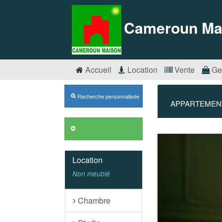
Cameroun Ma
Accueil
Location
Vente
Ge
Recherche personnalisée
APPARTEMENT 
Précédent
Location
Non meublé
Chambre