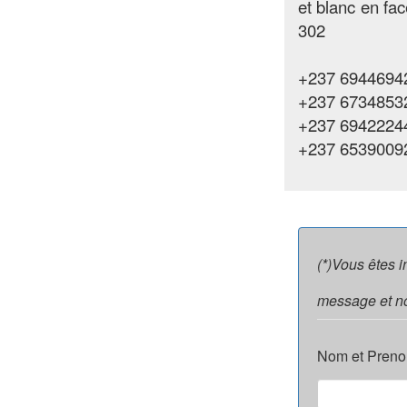
et blanc en f
302
+237 69446942
+237 6734853
+237 6942224
+237 6539009
(*)Vous êtes 
message et no
Nom et Preno