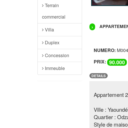
Terrain
commercial
APPARTEMENT
›
Villa
Duplex
NUMERO:
M004
Concession
PRIX:
90.000
Immeuble
DETAILS
Appartement 2 
Ville : Yaoundé
Quartier : Odz
Style de mais