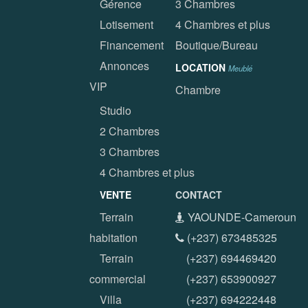
Gérence
3 Chambres
Lotisement
4 Chambres et plus
Financement
Boutique/Bureau
Annonces
LOCATION
Meublé
VIP
Chambre
Studio
2 Chambres
3 Chambres
4 Chambres et plus
VENTE
CONTACT
Terrain
YAOUNDE-Cameroun
habitation
(+237) 673485325
Terrain
(+237) 694469420
commercial
(+237) 653900927
Villa
(+237) 694222448