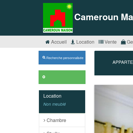
Cameroun Ma
Accueil
Location
Vente
Ge
Recherche personnalisée
APPARTE
Annonces VIP
Précédent
Location
Non meublé
Chambre