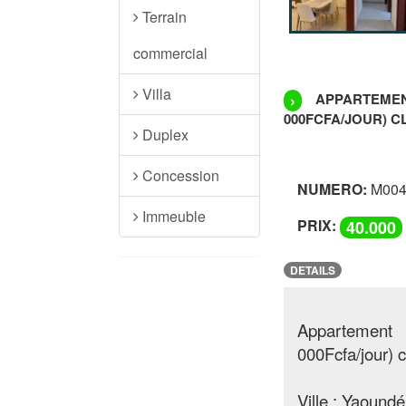
Terrain
commercial
Villa
APPARTEMEN
›
000FCFA/JOUR) C
Duplex
Concession
NUMERO:
M004
Immeuble
PRIX:
40.000
DETAILS
Appartemen
000Fcfa/jour) c
Ville : Yaoundé