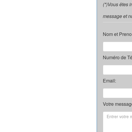
(*)Vous êtes 
message et no
Nom et Preno
Numéro de Té
Email:
Votre message