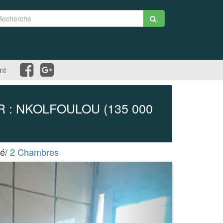
.
nt
: NKOLFOULOU (135 000
lé/
2 Chambres
Suivant