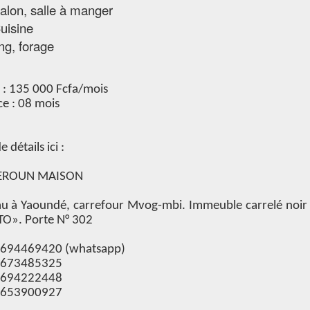
alon, salle à manger
uisine
ng, forage
 : 135 000 Fcfa/mois
e : 08 mois
e détails ici :
ROUN MAISON
u à Yaoundé, carrefour Mvog-mbi. Immeuble carrelé noir 
O». Porte N° 302
 694469420 (whatsapp)
 673485325
 694222448
 653900927