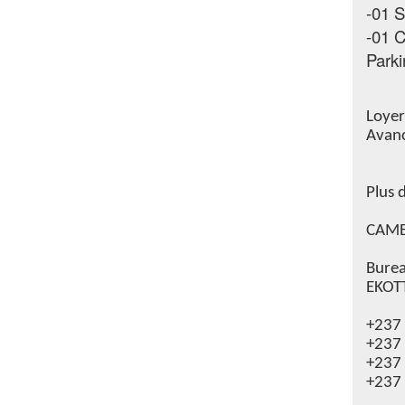
-01 S
-01 C
Parki
Loyer
Avanc
Plus d
CAME
Burea
EKOTT
+237
+237
+237
+237