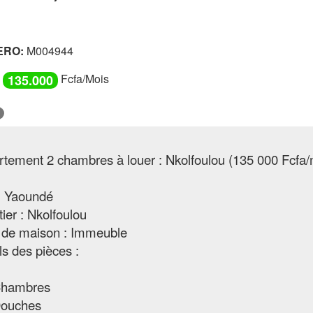
ERO:
M004944
Fcfa/Mois
135.000
tement 2 chambres à louer : Nkolfoulou (135 000 Fcfa/
 : Yaoundé
ier : Nkolfoulou
 de maison : Immeuble
ls des pièces :
Chambres
Douches