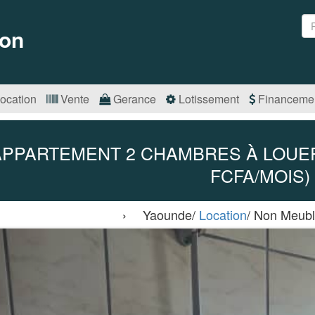
on
ocation
Vente
Gerance
Lotissement
Financeme
APPARTEMENT 2 CHAMBRES À LOUER 
FCFA/MOIS)
› Yaounde/
Location
/ Non Meub
Précédent