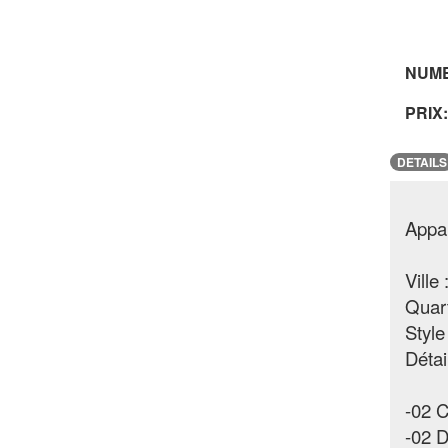
NUM
PRIX:
DETAILS
Appar
Ville
Quart
Style
Détai
-02 
-02 