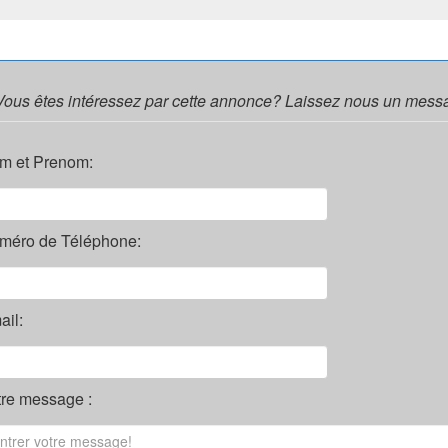
Vous êtes intéressez par cette annonce? Laissez nous un mess
m et Prenom:
méro de Téléphone:
il:
tre message :