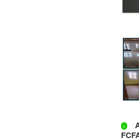
›
FCFA