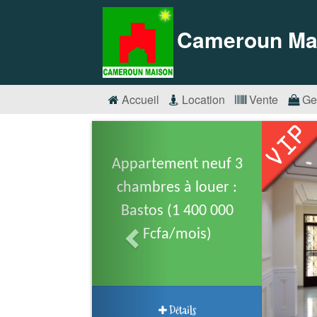
Cameroun Ma
Accueil
Location
Vente
Ge
Appartement neuf 3
chambres à louer :
Bastos (1 400 000
Fcfa/mois)
Détails