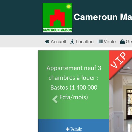
Cameroun Ma
Accueil
Location
Vente
Ge
Appartement neuf 3
chambres à louer :
Bastos (1 400 000
Fcfa/mois)
Détails