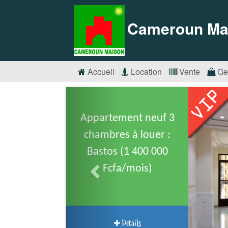
Cameroun Ma
Accueil
Location
Vente
Ge
Appartement neuf 3
chambres à louer :
Bastos (1 400 000
Fcfa/mois)
Détails