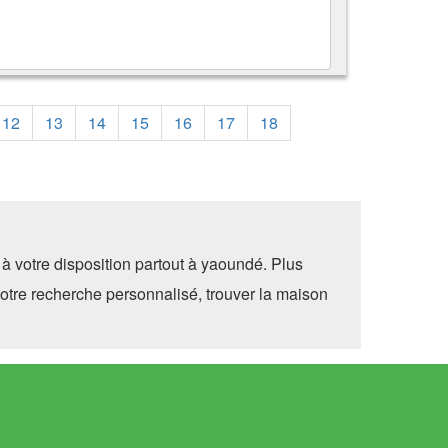
12
13
14
15
16
17
18
à votre disposition partout à yaoundé. Plus
otre recherche personnalisé, trouver la maison