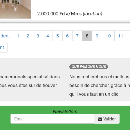
2.000.000
Fcfa/Mois
(location)
édent
1
2
3
4
5
6
7
8
9
10
11
nt
QUE FAISONS NOUS
camerounais spécialisé dans
Nous recherchons et mettons 
ous vous êtes sur de trouver
besoin de chercher, grâce à n
qu'il vous faut en un clic!
Newsletters
Valider