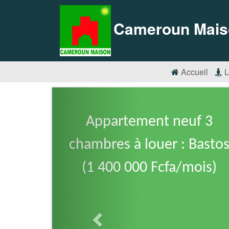
Cameroun Mais
Accueil
L
Appartement neuf 3
chambres à louer : Basto
(1 400 000 Fcfa/mois)